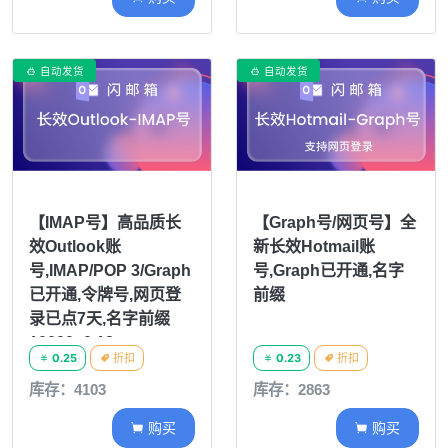
自动发货
自动发货


【IMAP号】高品质长
【Graph号/网页号】全
效Outlook账
新长效Hotmail账
号,IMAP/POP 3/Graph
号,Graph已开通,名字
已开通,令牌号,网页登
前缀
录已点7天,名字前缀
10000=0.18
0.25
折扣
0.23
折扣




20000=0.15
库存：4103
库存：2863
购买
购买

