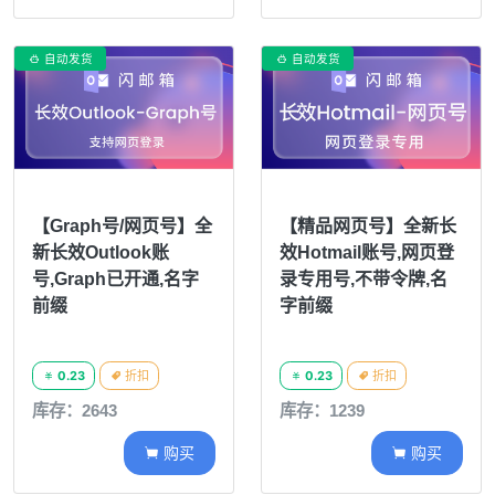
自动发货
自动发货


【Graph号/网页号】全
【精品网页号】全新长
新长效Outlook账
效Hotmail账号,网页登
号,Graph已开通,名字
录专用号,不带令牌,名
前缀
字前缀
0.23
折扣
0.23
折扣




库存：2643
库存：1239
购买
购买

