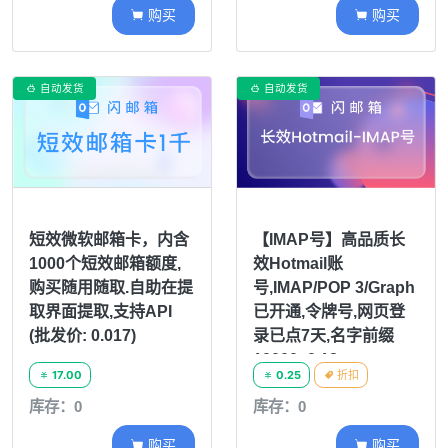
购买
购买


自动发货
自动发货


短效微软邮箱卡，内含
【IMAP号】高品质长
1000个短效邮箱额度,
效Hotmail账
购买随用随取.自助在提
号,IMAP/POP 3/Graph
取界面提取,支持API
已开通,令牌号,网页登
(批发价: 0.017)
录已点7天,名字前缀
10000=0.18
17.00
0.25
折扣



20000=0.15
库存：0
库存：0
购买
购买

