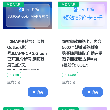
自动发货
自动发货


短效微软邮箱卡，内含
【IMAP令牌号】长效
5000个短效邮箱额度,
Outlook账
购买随用随取,自助在提
号,IMAP/POP 3/Graph
取界面提取,支持API
已开通,令牌号,网页登
(批发价: 0.017)
录已点7天,
支持少量购买测试
85.00
0.20


库存：0
库存：0
购买
购买

