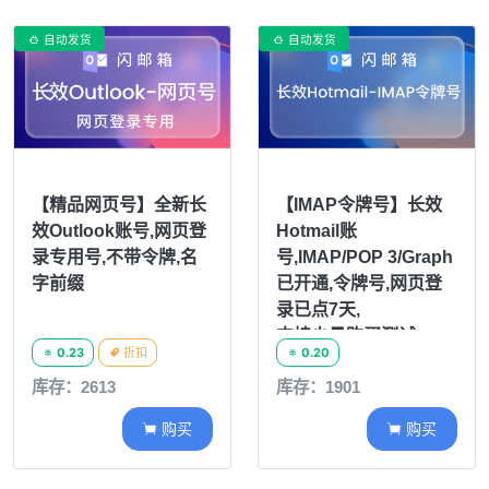
自动发货
自动发货


【精品网页号】全新长
【IMAP令牌号】长效
效Outlook账号,网页登
Hotmail账
录专用号,不带令牌,名
号,IMAP/POP 3/Graph
字前缀
已开通,令牌号,网页登
录已点7天,
支持少量购买测试
0.23
折扣
0.20



库存：2613
库存：1901
购买
购买

