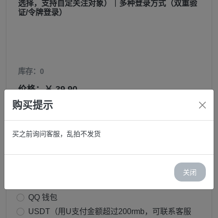
选择，支持自定关注对象）｜多种登录方式（双重验
证/令牌登录）
库存：0
价格：￥ 39.90
购买提示
邮箱:
买之前询问客服，乱拍不发货
购买:
−
+
关闭
支付方式：
支付宝（不用开代理下单）
QQ 钱包
USDT（用U支付金额超过200rmb，可联系客服