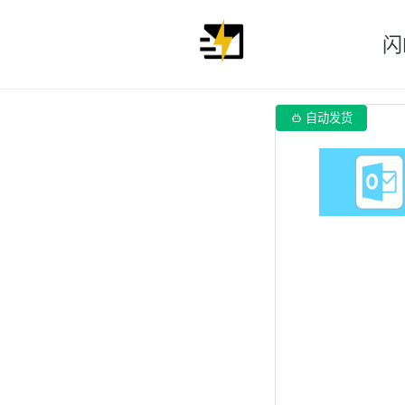
闪

自动发货