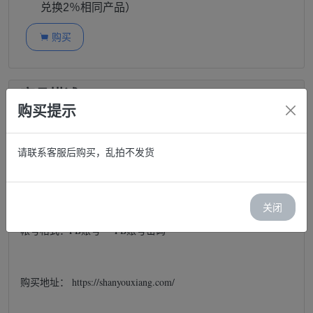
兑换2％相同产品）
购买

商品描述
购买提示
Facebook巴西2024年账号 | 手动注册 | 包括个人资料
和照片 | 带Cookies | 包含好友
请联系客服后购买，乱拍不发货
帐号说明：
关闭
帐号格式：FB账号----FB账号密码
购买地址： https://shanyouxiang.com/