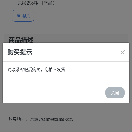
兑换2％相同产品）
购买

商品描述
购买提示
Facebook自动注册 | 邮箱验证 | 包含有效邮箱 | 支持
Cookies和双因素身份验证（2FA）
请联系客服后购买，乱拍不发货
帐号说明：
关闭
帐号格式：FB账号----FB账号密码
购买地址： https://shanyouxiang.com/