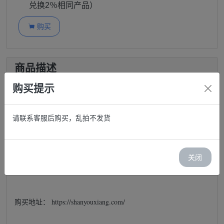
兑换2％相同产品）
购买

商品描述
购买提示
Facebook新加坡自动注册 | 手机验证 | 带有效邮箱 | 支
持Cookies及双因素身份验证（2FA）
请联系客服后购买，乱拍不发货
帐号说明：
关闭
帐号格式：FB账号----FB账号密码
购买地址： https://shanyouxiang.com/