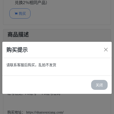
兑换2％相同产品）
购买

商品描述
高质量Facebook美国稳定白号｜确保账号安全与可靠
购买提示
性
请联系客服后购买，乱拍不发货
帐号说明：
关闭
帐号格式：FB账号----FB账号密码
购买地址： https://shanyouxiang.com/