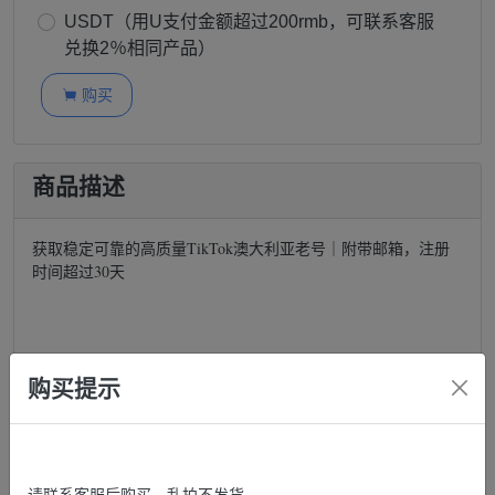
USDT（用U支付金额超过200rmb，可联系客服
兑换2％相同产品）
购买

商品描述
获取稳定可靠的高质量TikTok澳大利亚老号｜附带邮箱，注册
时间超过30天
购买提示
购买地址：
https://shanyouxiang.com/
帐号格式：
请联系客服后购买，乱拍不发货