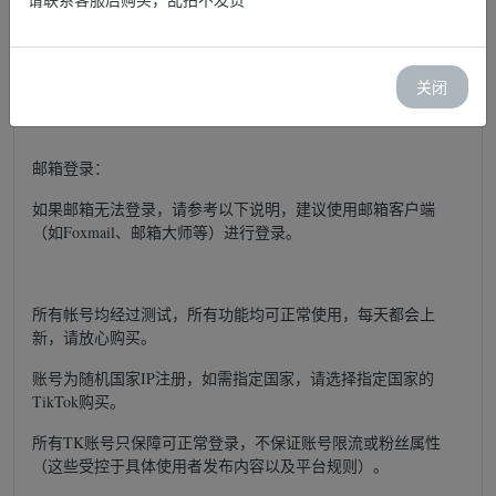
TK 账号----TK 账号密码
如果登录时出现“系统错误，请稍后再试”等情况，请更换网络环
境或设备。
关闭
邮箱登录：
如果邮箱无法登录，请参考以下说明，建议使用邮箱客户端
（如Foxmail、邮箱大师等）进行登录。
所有帐号均经过测试，所有功能均可正常使用，每天都会上
新，请放心购买。
账号为随机国家IP注册，如需指定国家，请选择指定国家的
TikTok购买。
所有TK账号只保障可正常登录，不保证账号限流或粉丝属性
（这些受控于具体使用者发布内容以及平台规则）。