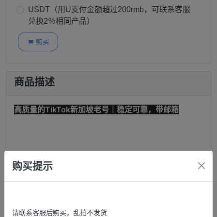
USDT（用U支付金额超过200rmb，可联系客服
兑换2％相同产品）
购买

商品描述
高质量的TikTok新加坡老号｜稳定可靠，带邮箱
购买地址：
https://shanyouxiang.com/
购买提示
帐号格式：
请联系客服后购买，乱拍不发货