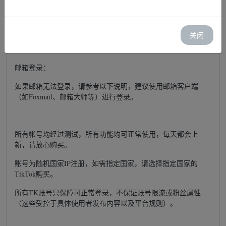
TK 账号----TK 账号密码
如果登录时出现“系统错误，请稍后再试”等情况，请更换网络环
境或设备。
关闭
邮箱登录：
如果邮箱无法登录，请参考以下说明，建议使用邮箱客户端
（如Foxmail、邮箱大师等）进行登录。
所有帐号均经过测试，所有功能均可正常使用，每天都会上
新，请放心购买。
账号为随机国家IP注册，如需指定国家，请选择指定国家的
TikTok购买。
所有TK账号只保障可正常登录，不保证账号限流或粉丝属性
（这些受控于具体使用者发布内容以及平台规则）。