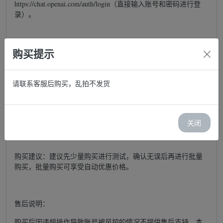
https://chat.openai.com/auth/login（直接输入账号和密码进行登
录）。
所有账号均为全新未使用的独享账号，无需更改密码，所有账
购买提示
号均可正常登录，库存每日更新，欢迎放心购买。如登录时提
示验证机器人，请直接点击确认。如果无法完成验证，请更换
优质的网络环境（IP）。
请联系客服后购买，乱拍不发货
登录说明：请避免在同一IP地址上频繁登录多个账号。
关闭
购买建议：建议先少量购买进行测试，确认无误后再进行批量
购买，批量购买可享受自动优惠价格。
售后说明：
购买后因违规操作导致账号被风控的情况不提供售后支持。本