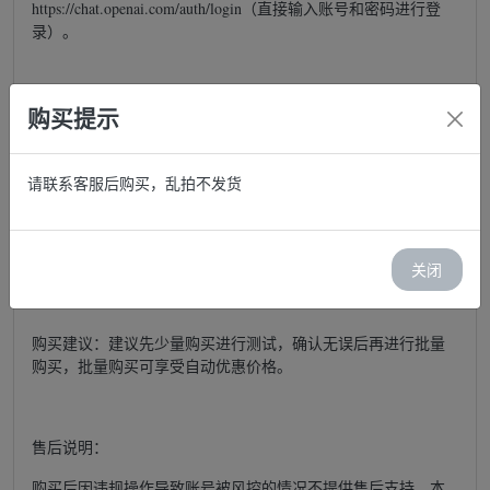
https://chat.openai.com/auth/login（直接输入账号和密码进行登
录）。
所有账号均为全新未使用的独享账号，无需更改密码，所有账
购买提示
号均可正常登录，库存每日更新，欢迎放心购买。如登录时提
示验证机器人，请直接点击确认。如果无法完成验证，请更换
优质的网络环境（IP）。
请联系客服后购买，乱拍不发货
登录说明：请避免在同一IP地址上频繁登录多个账号。
关闭
购买建议：建议先少量购买进行测试，确认无误后再进行批量
购买，批量购买可享受自动优惠价格。
售后说明：
购买后因违规操作导致账号被风控的情况不提供售后支持。本