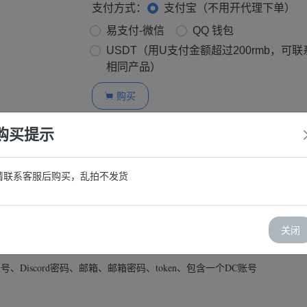
支付方式：
支付宝（不用开代理下单）
易支付-微信
QQ 钱包
USDT（用U支付金额超过200rmb，可
相同产品）
购买

购买提示
请联系客服后购买，乱拍不发货
号｜自动注册完成｜手机和邮箱双重验证｜支持Token直接登录｜高安全性｜
关闭
shanyouxiang.com/
d账号、Discord密码、邮箱、邮箱密码、token、包含一个DC账号