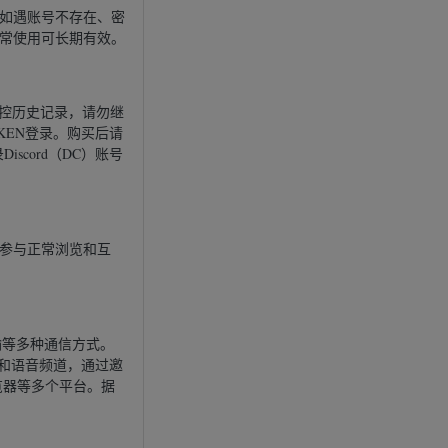
如遇账号不存在、密
常使用可长期有效。
风控历史记录，请勿继
用TOKEN登录。购买后请
iscord（DC）账号
参与正常浏览和互
传输等多种通信方式。
和语音频道，通过邀
网页浏览器等多个平台。据