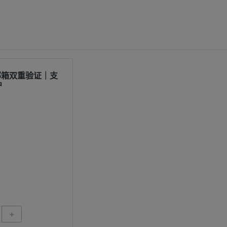
邮箱双重验证｜支
户
+