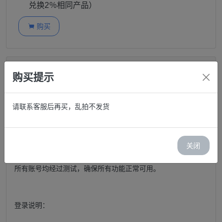
兑换2％相同产品）
购买

商品描述
购买提示
雅虎邮箱 | 品质稳定老号 | 稳定性强
请联系客服后再买，乱拍不发货
账号----网页密码
关闭
所有账号均经过测试，确保所有功能正常可用。
登录说明：