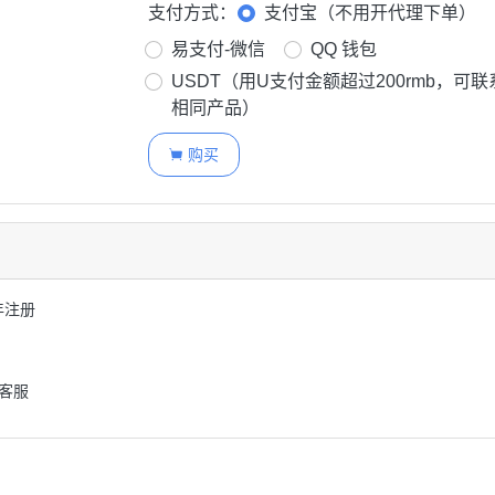
支付方式：
支付宝（不用开代理下单）
易支付-微信
QQ 钱包
USDT（用U支付金额超过200rmb，可
相同产品）
购买

6年注册
聊客服