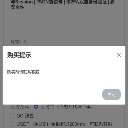
与Session | JSON协议号 | 带2FA双重身份验证 | 高
安全性
库存：0
价格：￥ 59.90
购买提示
邮箱:
购买前请联系客服
购买:
关闭
−
+
支付方式：
支付宝（不用开代理下单）
QQ 钱包
USDT（用U支付金额超过200rmb，可联系客服