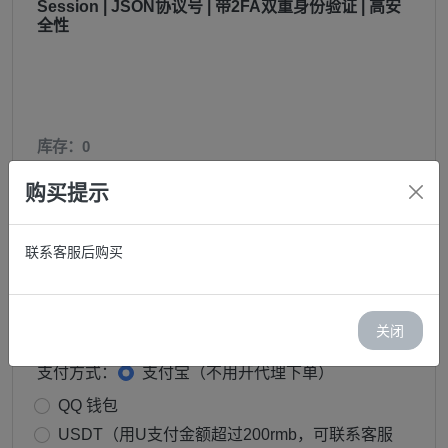
Session | JSON协议号 | 带2FA双重身份验证 | 高安
全性
库存：0
价格：￥ 39.90
购买提示
邮箱:
联系客服后购买
购买:
关闭
−
+
支付方式：
支付宝（不用开代理下单）
QQ 钱包
USDT（用U支付金额超过200rmb，可联系客服