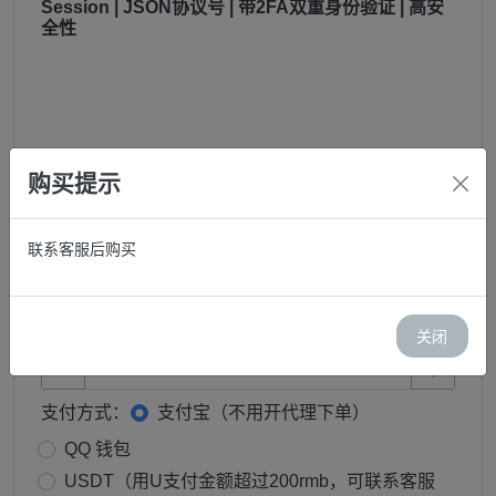
Session | JSON协议号 | 带2FA双重身份验证 | 高安
全性
库存：0
购买提示
价格：￥ 39.90
邮箱:
联系客服后购买
购买:
关闭
−
+
支付方式：
支付宝（不用开代理下单）
QQ 钱包
USDT（用U支付金额超过200rmb，可联系客服