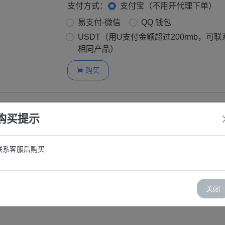
支付方式：
支付宝（不用开代理下单）
易支付-微信
QQ 钱包
USDT（用U支付金额超过200rmb，可
相同产品）
购买

购买提示
联系客服后购买
号，已进行适当的养护。
成功即可享受质保。
关闭
其对隐私的高度重视、无广告模式以及免费开源的性质而备受推崇，特别是在技